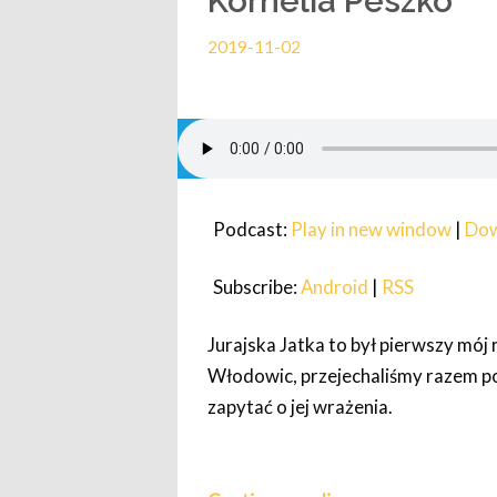
Kornelia Peszko
2019-11-02
Podcast:
Play in new window
|
Dow
Subscribe:
Android
|
RSS
Jurajska Jatka to był pierwszy mój 
Włodowic, przejechaliśmy razem po
zapytać o jej wrażenia.