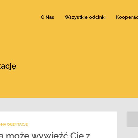
O Nas
Wszystkie odcinki
Kooperac
tację
 NA ORIENTACJĘ
a może wywieźć Cię z