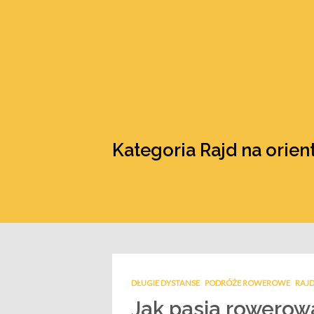
Kategoria Rajd na orien
DŁUGIE DYSTANSE
PODRÓŻE ROWEROWE
RAJD
Jak pasja rowerow