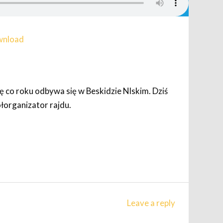
nload
ję co roku odbywa się w Beskidzie NIskim. Dziś
łorganizator rajdu.
Leave a reply