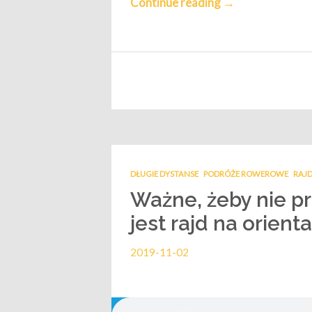
Continue reading
→
DŁUGIE DYSTANSE
PODRÓŻE ROWEROWE
RAJD
Ważne, żeby nie pr
jest rajd na orient
2019-11-02