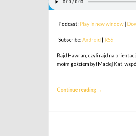
Podcast:
Play in new window
|
Dow
Subscribe:
Android
|
RSS
Rajd Hawran, czyli rajd na orientac
moim gościem był Maciej Kat, wspó
Continue reading
→